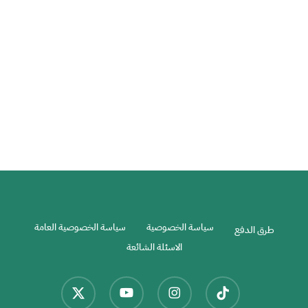
الطقس في ماليزيا
أجواء في ماليزيا
ماليزيا
مدن سياحية في ماليزيا
سياسة الخصوصية
سياسة الخصوصية العامة
طرق الدفع
الاسئلة الشائعة
x-
youtube
instagram
tiktok
twitter