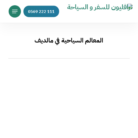
p
Menu
o
n
t
المعالم السياحية في مالديف
المالديف
:
السحر
والجمال