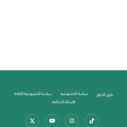
مرتفعات جنتنج هايلاند في ماليزيا
ماليزيا
مدن سياحية في ماليزيا
سياسة الخصوصية
سياسة الخصوصية العامة
طرق الدفع
الاسئلة الشائعة
x-
youtube
instagram
tiktok
twitter