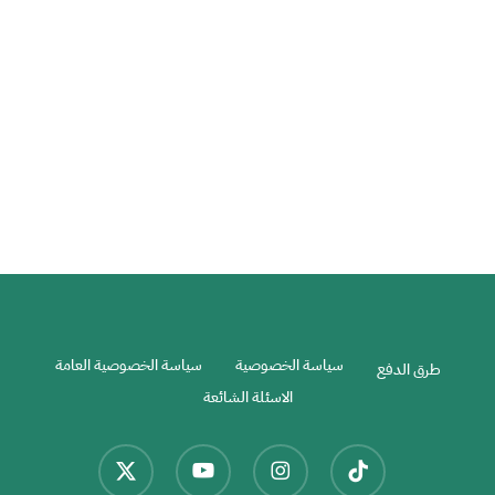
هولندا : الجمال الخلاب
أوروبا
السياحة في هولندا
هولندا
سياسة الخصوصية
سياسة الخصوصية العامة
طرق الدفع
الاسئلة الشائعة
x-
youtube
instagram
tiktok
twitter