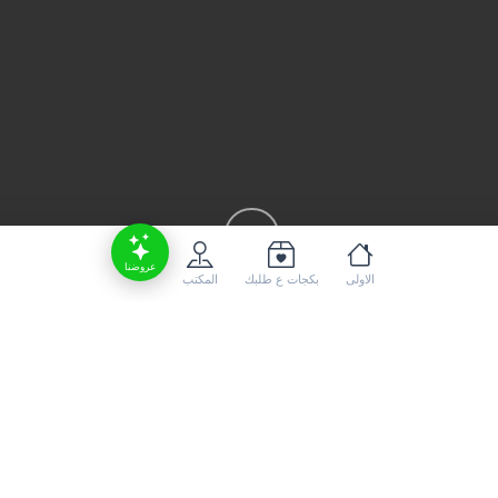
عروضنا
الاولى
بكجات ع طلبك
المكتب
ليزيا
فنادق ماليزيا منتخبة من ترافليون