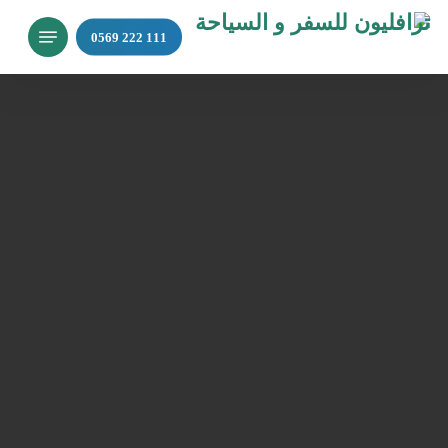
Ski
Menu
t
mai
conten