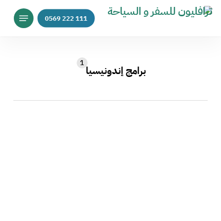
p
Menu
o
n
t
1
برامج إندونيسيا
عرض
برنامج
9
أيام
اندونيسيا