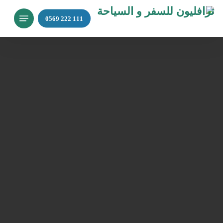
Ski
Menu
t
mai
conten