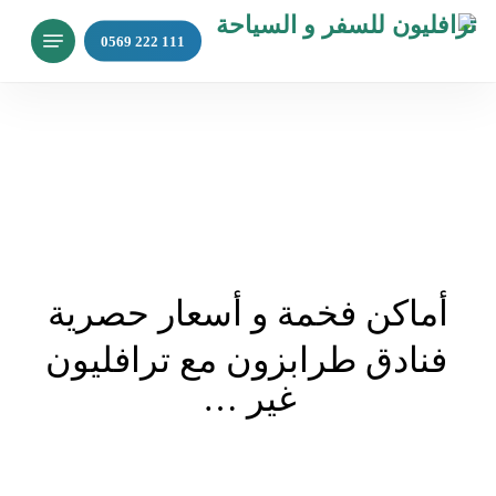
p
Menu
o
n
t
أماكن فخمة و أسعار حصرية
فنادق طرابزون مع ترافليون
غير …