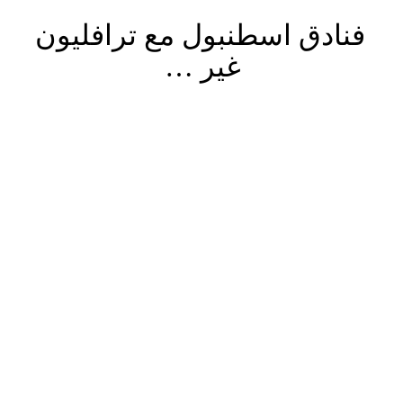
فنادق اسطنبول مع ترافليون
غير …