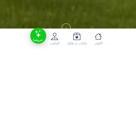
عروضنا
الاولى
بكجات ع طلبك
المكتب
🔸المرجيحة عند نهر فارتينا⛩️
🔸الرافتينج على نهر فارتينا 🚣
🔸زيارة متحف الشاي🫖
🔸زيارة مزارع الشاي 🍵
🔸الزبلاين🚎
🔸التصوير عند الجسور العثمانية📸
🔸مشاهدة الفلكور الشعبي🪗