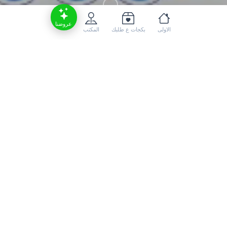
عروضنا
الاولى
بكجات ع طلبك
المكتب
الاجازات القادمة في المملكة