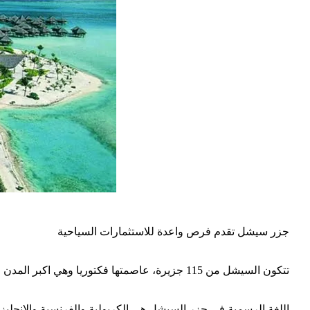
جزر سيشل تقدم فرص واعدة للاستثمارات السياحية
تتكون السيشل من 115 جزيرة، عاصمتها فكتوريا وهي اكبر المدن وتقع في جزيرة ماهي احدى الجزر الرئيسية التي تتضمن جزيرتي براسلين ولاديغو .
اللغة الرسمية في جزر السيشل هي الكريولية والفرنسية والانجليزي