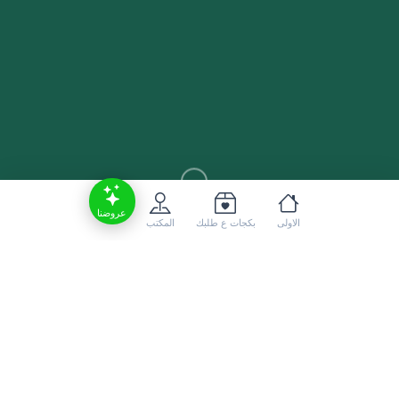
عروضنا
الاولى
بكجات ع طلبك
المكتب
أفضل مكتب سياحي في المدينة المنورة: ترافليون
للسفر والسياحة
إذا كنت تبحث عن أفضل مكتب سياحي في المدينة
المنورة لتنظيم رحلتك بسهولة وراحة، فإن
ترافليون
هو الخيار الأمثل لك.
للسفر والسياحة