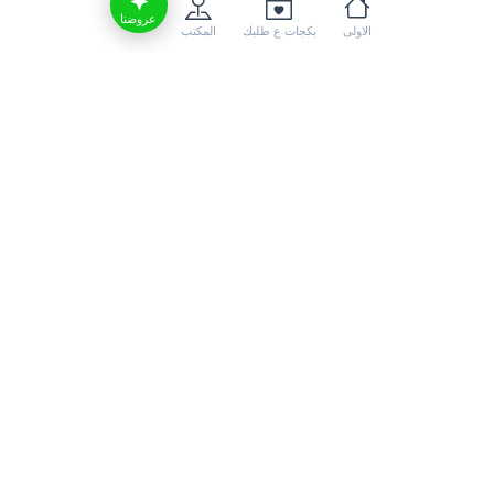
عروضنا
الاولى
بكجات ع طلبك
المكتب
أرياف موسكو
ريف موسكو هو المنطقة الريفية
المحيطة بمدينة موسكو في روسيا. تتميز بطبيعتها
الخلابة ووجود العديد من القرى الهادئة والمزارع. يمتاز
الريف بمناظره الطبيعية الجميلة وتراثه الثقافي الغني،
ويعتبر موقعاً جذاباً للسياح والمسافرين الراغبين في
الابتعاد عن صخب المدينة والاستمتاع بالهدوء والطبيعة.
يمكنك العثور في ريف موسكو على مجموعة متنوعة من
الأنشطة الريفية مثل ركوب الخيل، وركوب الدراجات،
والمشي لمسافات طويلة في الطبيعة، وصيد الأسماك
في الأنهار والبحيرات المحلية، وزيارة المزارع لتجربة الحياة
الريفية التقليدية، بالإضافة إلى التمتع بالمأكولات الريفية